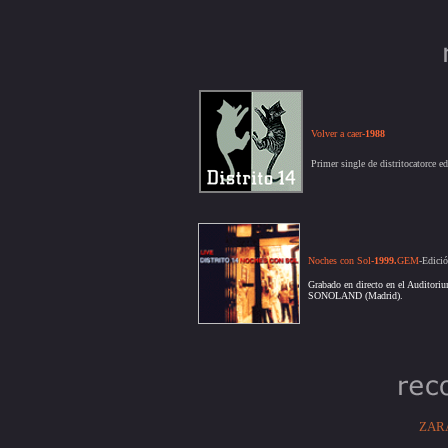
Volver a caer
-1988
Primer single de distritocatorce e
Noches con Sol
-1999
.
GEM
-Edici
Grabado en directo en el Auditori
SONOLAND (Madrid).
ZAR