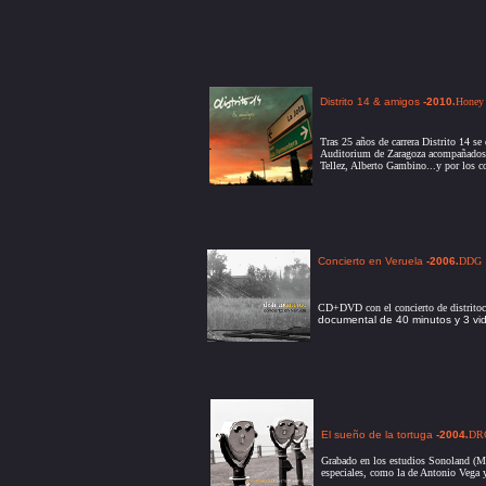
Distrito 14 & amigos
-2010
.
Honey 
Tras 25 años de carrera Distrito 14 se 
Auditorium de Zaragoza acompañados s
Tellez, Alberto Gambino...y por los c
Concierto en Veruela
-2006
.
DDG
CD+DVD con el concierto de distritoca
documental de 40 minutos y 3 vid
El sueño de la tortuga
-2004
.
DR
Grabado en los estudios Sonoland (Ma
especiales, como la de Antonio Vega y