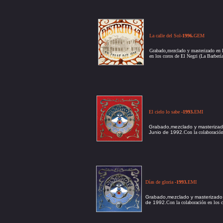
La calle del Sol
-1996
.
GEM
Grabado,mezclado y masterizado en 
en los coros de El Negri (La Barberí
El cielo lo sabe
-1993
.
EMI
Grabado,mezclado y masterizado
Junio de 1992.
Con la colaboració
Días de gloria
-1993.
EMI
Grabado,mezclado y masterizado e
de 1992.
Con la colaboración en los 