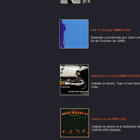
Live in Chicago
-2000
.
GEM
Grabado y producido por
Jack Le
16 de Octubre de 1999.
Distrito14 en Cuba
-1999
.
PRAME
Grabado en directo, "ba
jo la luna lle
Cuba.
Noches con Sol
-1997
.
GEM
Grabado en directo en el Auditoriun d
SONOLAND (Madrid).